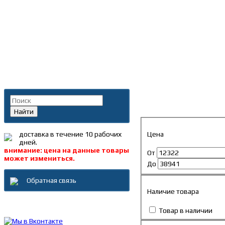
Главная
»
Каталог
»
Акку
Поиск по каталогу
Аккумуляторы, АКБ
Найти
Цена
доставка в течение 10 рабочих
дней.
внимание: цена на данные товары
От
может измениться.
До
Обратная связь
Наличие товара
Каталог товаров
Товар в наличии