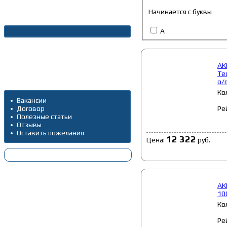
Начинается с буквы
Новости
А
Архив новостей
АК
Te
Дополнительно
о/
Ко
Вакансии
Ре
Договор
Полезные статьи
Отзывы
Оставить пожелания
12 322
Цена:
руб.
АК
10
Ко
Ре