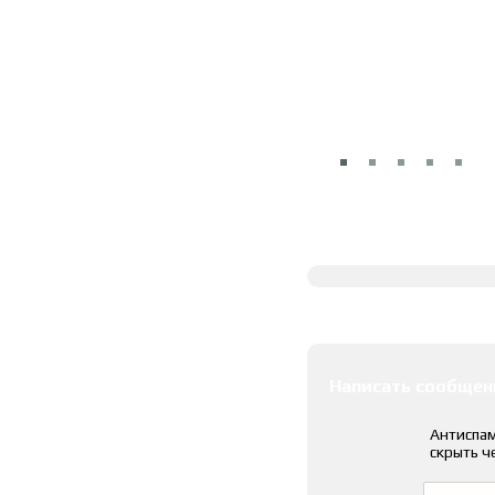
Полное описание
Оставить коммента
Написать сообщен
Антиспам
скрыть ч