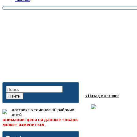
Главная
»
Каталог
»
Авто
Поиск по каталогу
А/лампа (W5W) 12V W2.
< Назад в каталог
Найти
доставка в течение 10 рабочих
дней.
внимание: цена на данные товары
может измениться.