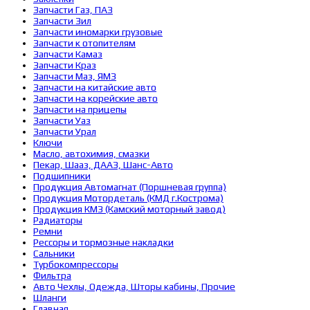
Запчасти Газ, ПАЗ
Запчасти Зил
Запчасти иномарки грузовые
Запчасти к отопителям
Запчасти Камаз
Запчасти Краз
Запчасти Маз, ЯМЗ
Запчасти на китайские авто
Запчасти на корейские авто
Запчасти на прицепы
Запчасти Уаз
Запчасти Урал
Ключи
Масло, автохимия, смазки
Пекар, Шааз, ДААЗ, Шанс-Авто
Подшипники
Продукция Автомагнат (Поршневая группа)
Продукция Мотордеталь (КМД г.Кострома)
Продукция КМЗ (Камский моторный завод)
Радиаторы
Ремни
Рессоры и тормозные накладки
Сальники
Турбокомпрессоры
Фильтра
Авто Чехлы, Одежда, Шторы кабины, Прочие
Шланги
Главная