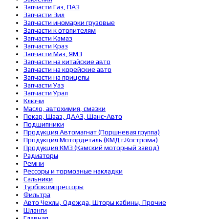
Запчасти Газ, ПАЗ
Запчасти Зил
Запчасти иномарки грузовые
Запчасти к отопителям
Запчасти Камаз
Запчасти Краз
Запчасти Маз, ЯМЗ
Запчасти на китайские авто
Запчасти на корейские авто
Запчасти на прицепы
Запчасти Уаз
Запчасти Урал
Ключи
Масло, автохимия, смазки
Пекар, Шааз, ДААЗ, Шанс-Авто
Подшипники
Продукция Автомагнат (Поршневая группа)
Продукция Мотордеталь (КМД г.Кострома)
Продукция КМЗ (Камский моторный завод)
Радиаторы
Ремни
Рессоры и тормозные накладки
Сальники
Турбокомпрессоры
Фильтра
Авто Чехлы, Одежда, Шторы кабины, Прочие
Шланги
Главная