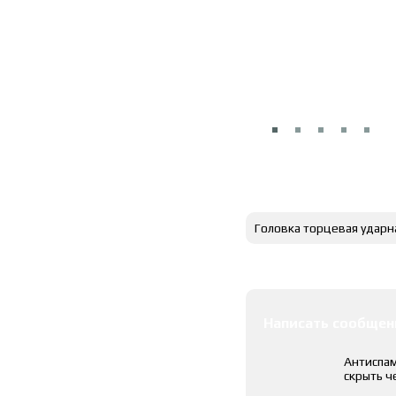
Полное описание
Головка торцевая ударн
Оставить коммента
Написать сообщен
Антиспам
скрыть ч