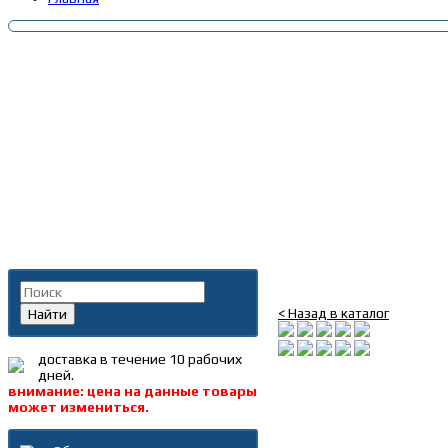
Главная
»
Каталог
»
Ключ
Поиск по каталогу
Ключ балонный 22*24 
< Назад в каталог
Найти
доставка в течение 10 рабочих
дней.
внимание: цена на данные товары
может измениться.