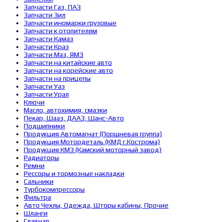
Запчасти Газ, ПАЗ
Запчасти Зил
Запчасти иномарки грузовые
Запчасти к отопителям
Запчасти Камаз
Запчасти Краз
Запчасти Маз, ЯМЗ
Запчасти на китайские авто
Запчасти на корейские авто
Запчасти на прицепы
Запчасти Уаз
Запчасти Урал
Ключи
Масло, автохимия, смазки
Пекар, Шааз, ДААЗ, Шанс-Авто
Подшипники
Продукция Автомагнат (Поршневая группа)
Продукция Мотордеталь (КМД г.Кострома)
Продукция КМЗ (Камский моторный завод)
Радиаторы
Ремни
Рессоры и тормозные накладки
Сальники
Турбокомпрессоры
Фильтра
Авто Чехлы, Одежда, Шторы кабины, Прочие
Шланги
Главная