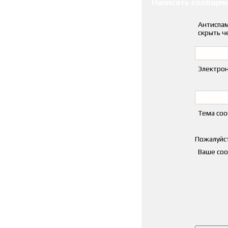
Написать сообщен
Антиспам
скрыть ч
Электрон
Тема со
Пожалуйст
Ваше со