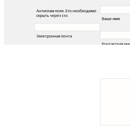
Антиспам поле. Его необходимо
скрыть через css
Ваше имя
Электронная почта
Контактная и
Тема сообщения
Оценка
Пожалуйста, оцените по 5 бальной шкале
Ваше сообщение