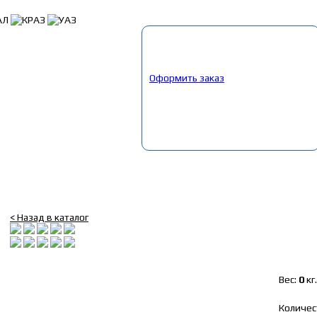
Корзина
Выбрано:
0
товар
Общая сумма:
0
руб.
Оформить заказ
Главная
»
Каталог
»
Ключи
»
Ключи Польша, Штурм, Дело Техники,
Ключ балонный 28*33 400мм Forsage
< Назад в каталог
Вес:
0
кг.
Количес