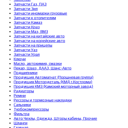
Запчасти Газ, ПАЗ
Запчасти Зил
Запчасти иномарки грузовые
Запчасти к отопителям
Запчасти Камаз
Запчасти Краз
Запчасти Маз, ЯМЗ
Запчасти на китайские авто
Запчасти на корейские авто
Запчасти на прицепы
Запчасти Уаз
Запчасти Урал
Ключи
Масло, автохимия, смазки
Пекар, Шааз, ДААЗ, Шанс-Авто
Подшипники
Продукция Автомагнат (Поршневая группа)
Продукция Мотордеталь (КМД г.Кострома)
Продукция КМЗ (Камский моторный завод)
Радиаторы
Ремни
Рессоры и тормозные накладки
Сальники
Турбокомпрессоры
Фильтра
Авто Чехлы, Одежда, Шторы кабины, Прочие
Шланги
Главная