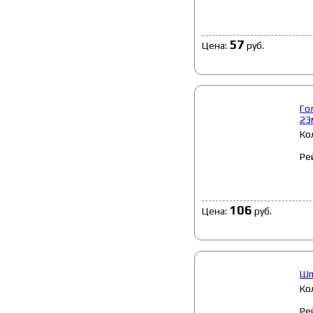
57
Цена:
руб.
Го
23
Ко
Ре
106
Цена:
руб.
Шп
Ко
Ре