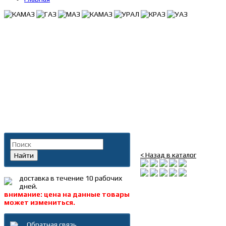
Главная
»
Каталог
»
Ключ
Поиск по каталогу
Сверло по металлу 2,0
< Назад в каталог
Найти
доставка в течение 10 рабочих
дней.
внимание: цена на данные товары
может измениться.
Обратная связь