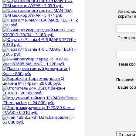
Антиспам
скрыть ч
Электрон
Тема со
Пожалуйст
Ваше со