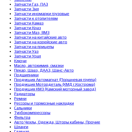
Запчасти Газ, ПАЗ
Запчасти Зил
Запчасти иномарки грузовые
Запчасти к отопителям
Запчасти Камаз
Запчасти Краз
Запчасти Маз, ЯМЗ
Запчасти на китайские авто
Запчасти на корейские авто
Запчасти на прицепы
Запчасти Уаз
Запчасти Урал
Ключи
Масло, автохимия, смазки
Пекар, Шааз, ДААЗ, Шанс-Авто
Подшипники
Продукция Автомагнат (Поршневая группа)
Продукция Мотордеталь (КМД г.Кострома)
Продукция КМЗ (Камский моторный завод)
Радиаторы
Ремни
Рессоры и тормозные накладки
Сальники
Турбокомпрессоры
Фильтра
Авто Чехлы, Одежда, Шторы кабины, Прочие
Шланги
Главная