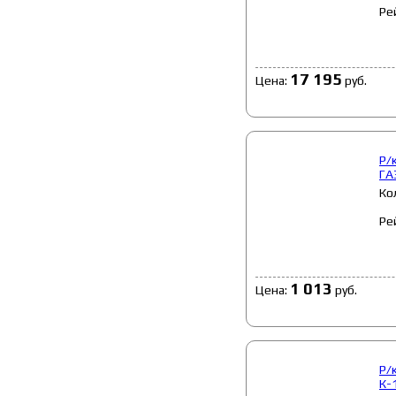
Ре
17 195
Цена:
руб.
Р/
ГА
Ко
Ре
1 013
Цена:
руб.
Р/
К-