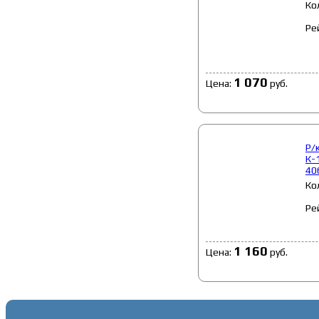
Ко
Ре
1 070
Цена:
руб.
Р/
К-
40
Ко
Ре
1 160
Цена:
руб.