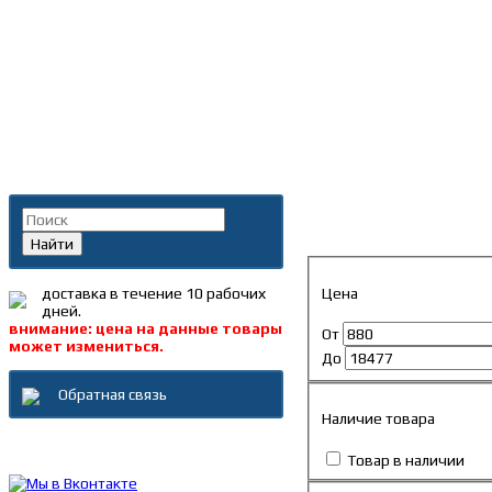
Главная
»
Каталог
»
Пека
Поиск по каталогу
Пекар
Найти
Цена
доставка в течение 10 рабочих
дней.
внимание: цена на данные товары
От
может измениться.
До
Обратная связь
Наличие товара
Каталог товаров
Товар в наличии