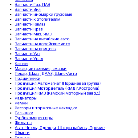
Запчасти Газ, ПАЗ
Запчасти Зил
Запчасти иномарки грузовые
Запчасти к отопителям
Запчасти Камаз
Запчасти Краз
Запчасти Маз, ЯМЗ
Запчасти на китайские авто
Запчасти на корейские авто
Запчасти на прицепы
Запчасти Уаз
Запчасти Урал
Ключи
Масло, автохимия, смазки
Пекар, Шааз, ДААЗ, Шанс-Авто
Подшипники
Продукция Автомагнат (Поршневая группа)
Продукция Мотордеталь (КМД г.Кострома)
Продукция КМЗ (Камский моторный завод)
Радиаторы
Ремни
Рессоры и тормозные накладки
Сальники
Турбокомпрессоры
Фильтра
Авто Чехлы, Одежда, Шторы кабины, Прочие
Шланги
Главная