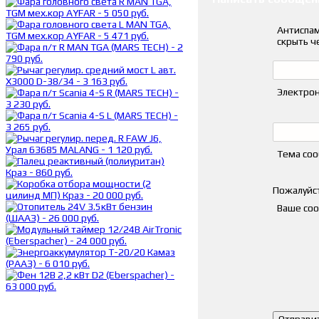
Антиспам
скрыть ч
Электрон
Тема со
Пожалуйст
Ваше со