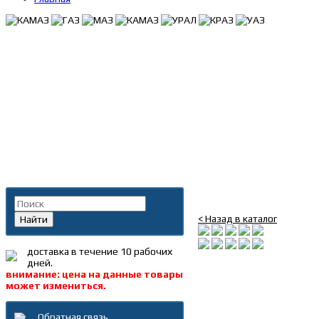
Главная
»
Каталог
»
Ремн
Поиск по каталогу
Ремень 1230*8РК дв.C
< Назад в каталог
Найти
доставка в течение 10 рабочих
дней.
внимание: цена на данные товары
может измениться.
Обратная связь