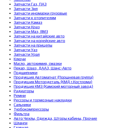
Запчасти Газ, ПАЗ
Запчасти Зил
Запчасти иномарки грузовые
Запчасти к отопителям
Запчасти Камаз
Запчасти Краз
Запчасти Маз, ЯМЗ
Запчасти на китайские авто
Запчасти на корейские авто
Запчасти на прицепы
Запчасти Уаз
Запчасти Урал
Ключи
Масло, автохимия, смазки
Пекар, Шааз, ДААЗ, Шанс-Авто
Подшипники
Продукция Автомагнат (Поршневая группа)
Продукция Мотордеталь (КМД г.Кострома)
Продукция КМЗ (Камский моторный завод)
Радиаторы
Ремни
Рессоры и тормозные накладки
Сальники
Турбокомпрессоры
Фильтра
Авто Чехлы, Одежда, Шторы кабины, Прочие
Шланги
Главная