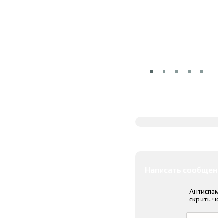
Полное описание
Оставить коммента
Написать сообщен
Антиспам
скрыть ч