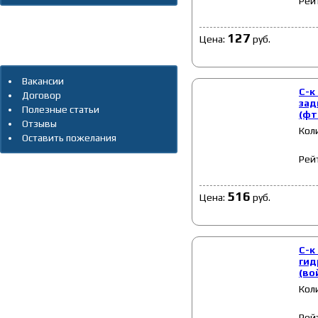
Рей
Архив новостей
127
Цена:
руб.
Дополнительно
Вакансии
С-к
Договор
зад
Полезные статьи
(фт
Отзывы
Кол
Оставить пожелания
Рей
516
Цена:
руб.
С-к
гид
(во
Кол
Рей