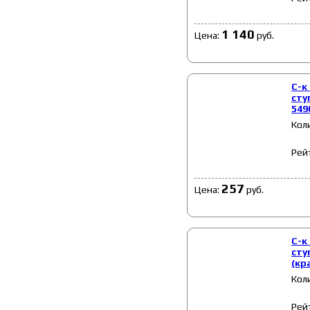
1 140
Цена:
руб.
С-к
сту
549
Кол
Рей
257
Цена:
руб.
С-к
сту
(кр
Кол
Рей