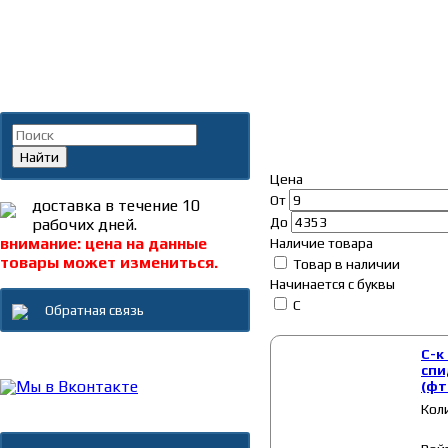
Главная
»
Каталог
»
Саль
Поиск по каталогу
Сальники
Найти
Цена
От
доставка в течение 10
До
рабочих дней.
внимание: цена на данные
Наличие товара
товары может измениться.
Товар в наличии
Начинается с буквы
С
Обратная связь
С-к
Каталог товаров
спи
(фт
Новости
Кол