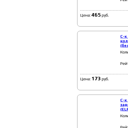
465
Цена:
руб.
С-к
кол
(бе
Кол
Рей
173
Цена:
руб.
С-к
зад
(EL
Кол
Рей