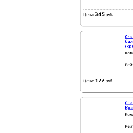
345
Цена:
руб.
С-к
бал
(кр
Кол
Рей
172
Цена:
руб.
С-к
Кра
Кол
Рей