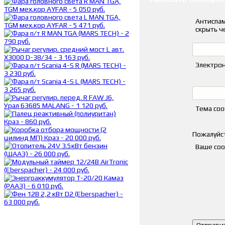
Антиспам
скрыть ч
Электрон
Тема со
Пожалуйст
Ваше со