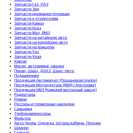
Запчасти Газ, ПАЗ
Запчасти Зил
Запчасти иномарки грузовые
Запчасти к отопителям
Запчасти Камаз
Запчасти Краз
Запчасти Маз, ЯМЗ
Запчасти на китайские авто
Запчасти на корейские авто
Запчасти на прицепы
Запчасти Уаз
Запчасти Урал
Ключи
Масло, автохимия, смазки
Пекар, Шааз, ДААЗ, Шанс-Авто
Подшипники
Продукция Автомагнат (Поршневая группа)
Продукция Мотордеталь (КМД г.Кострома)
Продукция КМЗ (Камский моторный завод)
Радиаторы
Ремни
Рессоры и тормозные накладки
Сальники
Турбокомпрессоры
Фильтра
Авто Чехлы, Одежда, Шторы кабины, Прочие
Шланги
Главная