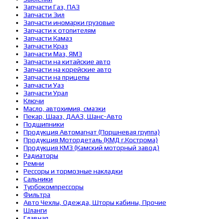
Запчасти Газ, ПАЗ
Запчасти Зил
Запчасти иномарки грузовые
Запчасти к отопителям
Запчасти Камаз
Запчасти Краз
Запчасти Маз, ЯМЗ
Запчасти на китайские авто
Запчасти на корейские авто
Запчасти на прицепы
Запчасти Уаз
Запчасти Урал
Ключи
Масло, автохимия, смазки
Пекар, Шааз, ДААЗ, Шанс-Авто
Подшипники
Продукция Автомагнат (Поршневая группа)
Продукция Мотордеталь (КМД г.Кострома)
Продукция КМЗ (Камский моторный завод)
Радиаторы
Ремни
Рессоры и тормозные накладки
Сальники
Турбокомпрессоры
Фильтра
Авто Чехлы, Одежда, Шторы кабины, Прочие
Шланги
Главная