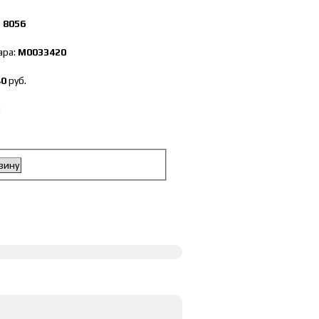
:
8056
ара:
М0033420
40
руб.
:
зину