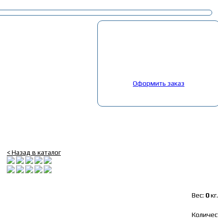
Корзина
Выбрано:
0
товар
Общая сумма:
0
руб.
Оформить заказ
Главная
»
Каталог
»
Шланги
»
Патрубок 45 d-22 L150*150 (Motorist
Патрубок 45 d-22 L150*150 (Motorist)
< Назад в каталог
Вес:
0
кг.
Количес