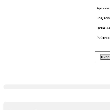
Артикул
Код тов
Цена:
3
Рейтинг
В кор
Полное описание
Оставить комментарии