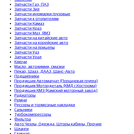
Запчасти Газ, ПАЗ
Запчасти Зил
Запчасти иномарки грузовые
Запчасти к отопителям
Запчасти Камаз
Запчасти Краз
Запчасти Маз, ЯМЗ
Запчасти на китайские авто
Запчасти на корейские авто
Запчасти на прицепы
Запчасти Уаз
Запчасти Урал
Ключи
Масло, автохимия, смазки
Пекар, Шааз, ДААЗ, Шанс-Авто
Подшипники
Продукция Автомагнат (Поршневая группа)
Продукция Мотордеталь (КМД г.Кострома)
Продукция КМЗ (Камский моторный завод)
Радиаторы
Ремни
Рессоры и тормозные накладки
Сальники
Турбокомпрессоры
Фильтра
Авто Чехлы, Одежда, Шторы кабины, Прочие
Шланги
Главная