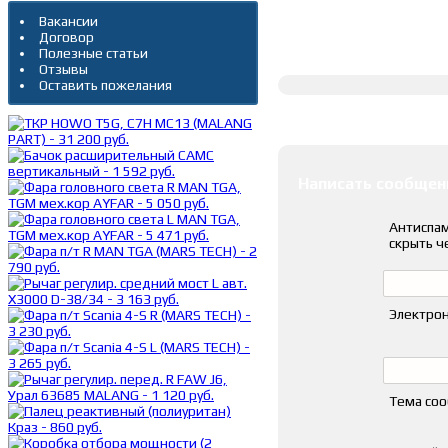
Вакансии
Договор
Полное описание
Полезные статьи
Отзывы
Оставить пожелания
Оставить коммента
Написать сообщен
Антиспам
скрыть ч
Электрон
Тема со