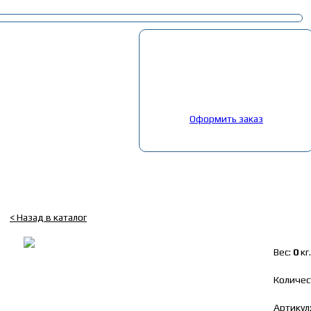
Корзина
Выбрано:
0
товар
Общая сумма:
0
руб.
Оформить заказ
Главная
»
Каталог
»
Заклепки
»
Заклепка 6*20 (64шт) Урал
Заклепка 6*20 (64шт) Урал
< Назад в каталог
Вес:
0
кг.
Количес
Артикул