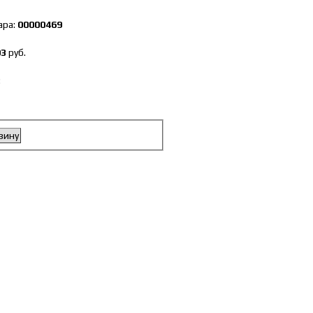
ара:
00000469
03
руб.
:
зину