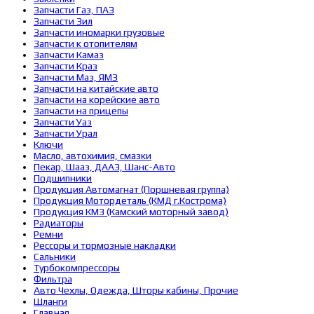
Запчасти Газ, ПАЗ
Запчасти Зил
Запчасти иномарки грузовые
Запчасти к отопителям
Запчасти Камаз
Запчасти Краз
Запчасти Маз, ЯМЗ
Запчасти на китайские авто
Запчасти на корейские авто
Запчасти на прицепы
Запчасти Уаз
Запчасти Урал
Ключи
Масло, автохимия, смазки
Пекар, Шааз, ДААЗ, Шанс-Авто
Подшипники
Продукция Автомагнат (Поршневая группа)
Продукция Мотордеталь (КМД г.Кострома)
Продукция КМЗ (Камский моторный завод)
Радиаторы
Ремни
Рессоры и тормозные накладки
Сальники
Турбокомпрессоры
Фильтра
Авто Чехлы, Одежда, Шторы кабины, Прочие
Шланги
Главная