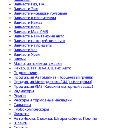
Запчасти Газ, ПАЗ
Запчасти Зил
Запчасти иномарки грузовые
Запчасти к отопителям
Запчасти Камаз
Запчасти Краз
Запчасти Маз, ЯМЗ
Запчасти на китайские авто
Запчасти на корейские авто
Запчасти на прицепы
Запчасти Уаз
Запчасти Урал
Ключи
Масло, автохимия, смазки
Пекар, Шааз, ДААЗ, Шанс-Авто
Подшипники
Продукция Автомагнат (Поршневая группа)
Продукция Мотордеталь (КМД г.Кострома)
Продукция КМЗ (Камский моторный завод)
Радиаторы
Ремни
Рессоры и тормозные накладки
Сальники
Турбокомпрессоры
Фильтра
Авто Чехлы, Одежда, Шторы кабины, Прочие
Шланги
Главная