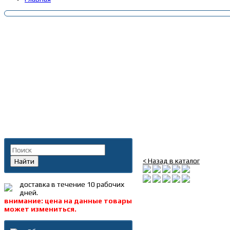
Главная
»
Каталог
»
Запча
Поиск по каталогу
Вал вторичный (голый)
< Назад в каталог
Найти
доставка в течение 10 рабочих
дней.
внимание: цена на данные товары
может измениться.