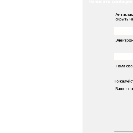
Написать сообщен
Антиспам
скрыть ч
Электрон
Тема со
Пожалуйст
Ваше со