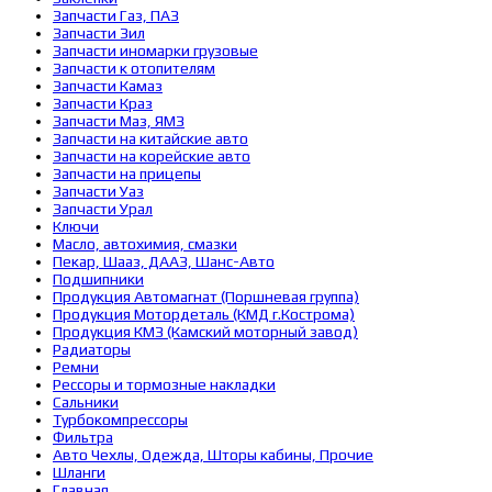
Запчасти Газ, ПАЗ
Запчасти Зил
Запчасти иномарки грузовые
Запчасти к отопителям
Запчасти Камаз
Запчасти Краз
Запчасти Маз, ЯМЗ
Запчасти на китайские авто
Запчасти на корейские авто
Запчасти на прицепы
Запчасти Уаз
Запчасти Урал
Ключи
Масло, автохимия, смазки
Пекар, Шааз, ДААЗ, Шанс-Авто
Подшипники
Продукция Автомагнат (Поршневая группа)
Продукция Мотордеталь (КМД г.Кострома)
Продукция КМЗ (Камский моторный завод)
Радиаторы
Ремни
Рессоры и тормозные накладки
Сальники
Турбокомпрессоры
Фильтра
Авто Чехлы, Одежда, Шторы кабины, Прочие
Шланги
Главная