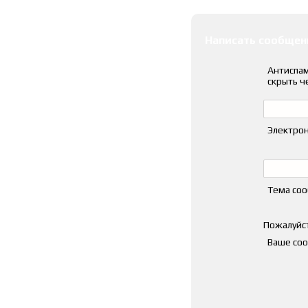
Написать сообщен
Антиспам
скрыть ч
Электрон
Тема со
Пожалуйст
Ваше со