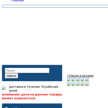
Главная
»
Каталог
»
Запча
Поиск по каталогу
Вилка КПП 2-3 перед. Г
< Назад в каталог
Найти
доставка в течение 10 рабочих
дней.
внимание: цена на данные товары
может измениться.