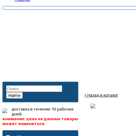
Главная
»
Каталог
»
Запча
Поиск по каталогу
Амортизатор задний Г
< Назад в каталог
Найти
доставка в течение 10 рабочих
дней.
внимание: цена на данные товары
может измениться.