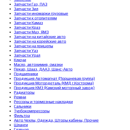
Запчасти Газ, ПАЗ
Запчасти Зил
Запчасти иномарки грузовые
Запчасти к отопителям
Запчасти Камаз
Запчасти Краз
Запчасти Маз, ЯМЗ
Запчасти на китайские авто
Запчасти на корейские авто
Запчасти на прицепы
Запчасти Уаз
Запчасти Урал
Ключи
Масло, автохимия, смазки
Пекар, Шааз, ДААЗ, Шанс-Авто
Подшипники
Продукция Автомагнат (Поршневая группа)
Продукция Мотордеталь (КМД г.Кострома)
Продукция КМЗ (Камский моторный завод)
Радиаторы
Ремни
Рессоры и тормозные накладки
Сальники
Турбокомпрессоры
Фильтра
Авто Чехлы, Одежда, Шторы кабины, Прочие
Шланги
Главная