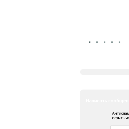
Полное описание
Оставить коммента
Написать сообщен
Антиспам
скрыть ч