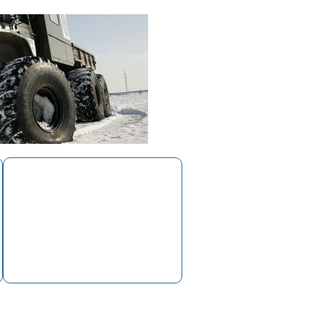
Корзина
Пусто
»
14. Ходовая часть / Подвеска
»
Амортизатор задний Г-3302 Next (ГА