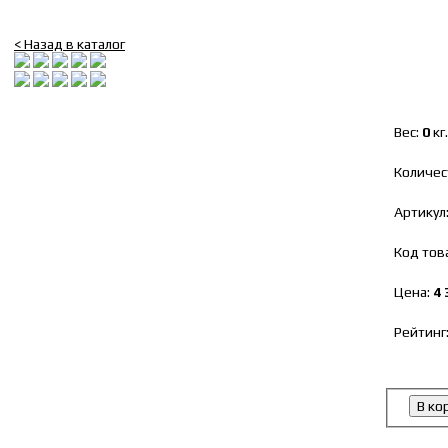
Амортизатор задний Г-3302 Next (ГАЗ)
< Назад в каталог
Вес:
0
кг.
Количес
Артикул
Код тов
Цена:
4 
Рейтинг
В ко