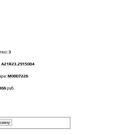
тво:
3
:
А21R23.2915004
ара:
М0007226
366
руб.
:
рзину