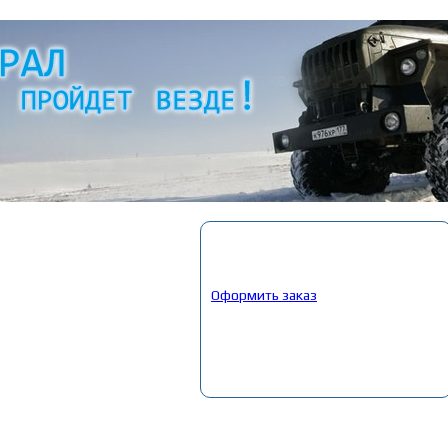
Корзина
Выбрано:
0
товар
Общая сумма:
0
руб.
Оформить заказ
Главная
»
Каталог
»
Запчасти Газ, ПАЗ
»
34. Запчасти Газель NEXT