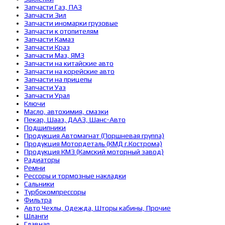
Запчасти Газ, ПАЗ
Запчасти Зил
Запчасти иномарки грузовые
Запчасти к отопителям
Запчасти Камаз
Запчасти Краз
Запчасти Маз, ЯМЗ
Запчасти на китайские авто
Запчасти на корейские авто
Запчасти на прицепы
Запчасти Уаз
Запчасти Урал
Ключи
Масло, автохимия, смазки
Пекар, Шааз, ДААЗ, Шанс-Авто
Подшипники
Продукция Автомагнат (Поршневая группа)
Продукция Мотордеталь (КМД г.Кострома)
Продукция КМЗ (Камский моторный завод)
Радиаторы
Ремни
Рессоры и тормозные накладки
Сальники
Турбокомпрессоры
Фильтра
Авто Чехлы, Одежда, Шторы кабины, Прочие
Шланги
Главная