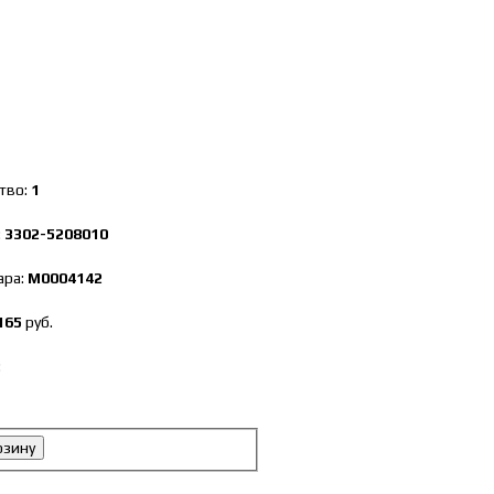
тво:
1
:
3302-5208010
ара:
М0004142
165
руб.
:
рзину