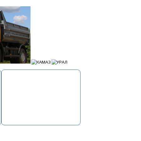
Корзина
Пусто
»
19. Электрооборудование
»
Бачок омывателя Г-3302 Бизнес, Next (5л)