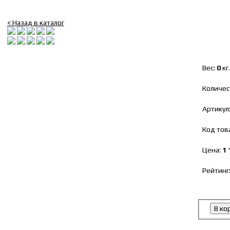
Бачок омывателя Г-3302 Бизнес, Next (5л) в сб.
< Назад в каталог
Вес:
0
кг.
Количес
Артикул
Код тов
Цена:
1 
Рейтинг
В ко