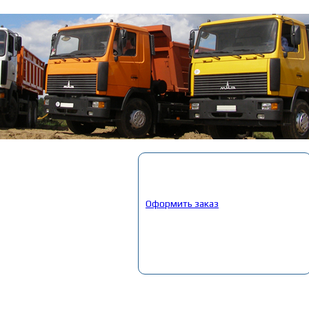
Корзина
Выбрано:
0
товар
Общая сумма:
0
руб.
Оформить заказ
Главная
»
Каталог
»
Запчасти Газ, ПАЗ
»
34. Запчасти Газель NEXT