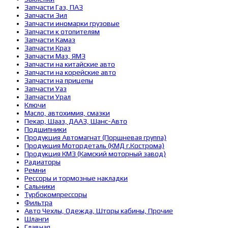
Запчасти Газ, ПАЗ
Запчасти Зил
Запчасти иномарки грузовые
Запчасти к отопителям
Запчасти Камаз
Запчасти Краз
Запчасти Маз, ЯМЗ
Запчасти на китайские авто
Запчасти на корейские авто
Запчасти на прицепы
Запчасти Уаз
Запчасти Урал
Ключи
Масло, автохимия, смазки
Пекар, Шааз, ДААЗ, Шанс-Авто
Подшипники
Продукция Автомагнат (Поршневая группа)
Продукция Мотордеталь (КМД г.Кострома)
Продукция КМЗ (Камский моторный завод)
Радиаторы
Ремни
Рессоры и тормозные накладки
Сальники
Турбокомпрессоры
Фильтра
Авто Чехлы, Одежда, Шторы кабины, Прочие
Шланги
Главная