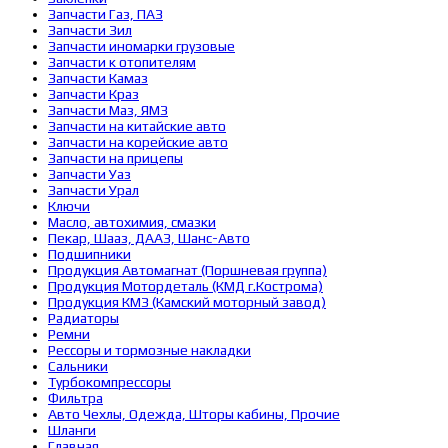
Запчасти Газ, ПАЗ
Запчасти Зил
Запчасти иномарки грузовые
Запчасти к отопителям
Запчасти Камаз
Запчасти Краз
Запчасти Маз, ЯМЗ
Запчасти на китайские авто
Запчасти на корейские авто
Запчасти на прицепы
Запчасти Уаз
Запчасти Урал
Ключи
Масло, автохимия, смазки
Пекар, Шааз, ДААЗ, Шанс-Авто
Подшипники
Продукция Автомагнат (Поршневая группа)
Продукция Мотордеталь (КМД г.Кострома)
Продукция КМЗ (Камский моторный завод)
Радиаторы
Ремни
Рессоры и тормозные накладки
Сальники
Турбокомпрессоры
Фильтра
Авто Чехлы, Одежда, Шторы кабины, Прочие
Шланги
Главная