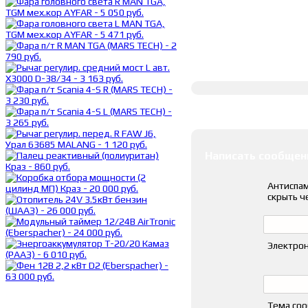
Полное описание
Оставить коммента
Написать сообщен
Антиспам
скрыть ч
Электрон
Тема со