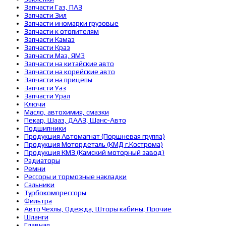
Запчасти Газ, ПАЗ
Запчасти Зил
Запчасти иномарки грузовые
Запчасти к отопителям
Запчасти Камаз
Запчасти Краз
Запчасти Маз, ЯМЗ
Запчасти на китайские авто
Запчасти на корейские авто
Запчасти на прицепы
Запчасти Уаз
Запчасти Урал
Ключи
Масло, автохимия, смазки
Пекар, Шааз, ДААЗ, Шанс-Авто
Подшипники
Продукция Автомагнат (Поршневая группа)
Продукция Мотордеталь (КМД г.Кострома)
Продукция КМЗ (Камский моторный завод)
Радиаторы
Ремни
Рессоры и тормозные накладки
Сальники
Турбокомпрессоры
Фильтра
Авто Чехлы, Одежда, Шторы кабины, Прочие
Шланги
Главная