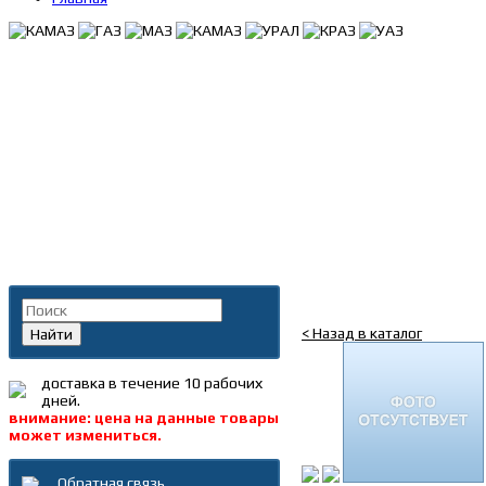
Главная
»
Каталог
»
Запча
Поиск по каталогу
Трос капота в сб. Газ
< Назад в каталог
Найти
доставка в течение 10 рабочих
дней.
внимание: цена на данные товары
может измениться.
Обратная связь