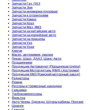
Запчасти Газ, ПАЗ
Запчасти Зил
Запчасти иномарки грузовые
Запчасти к отопителям
Запчасти Камаз
Запчасти Краз
Запчасти Маз, ЯМЗ
Запчасти на китайские авто
Запчасти на корейские авто
Запчасти на прицепы
Запчасти Уаз
Запчасти Урал
Ключи
Масло, автохимия, смазки
Пекар, Шааз, ДААЗ, Шанс-Авто
Подшипники
Продукция Автомагнат (Поршневая группа)
Продукция Мотордеталь (КМД г.Кострома)
Продукция КМЗ (Камский моторный завод)
Радиаторы
Ремни
Рессоры и тормозные накладки
Сальники
Турбокомпрессоры
Фильтра
Авто Чехлы, Одежда, Шторы кабины, Прочие
Шланги
Главная