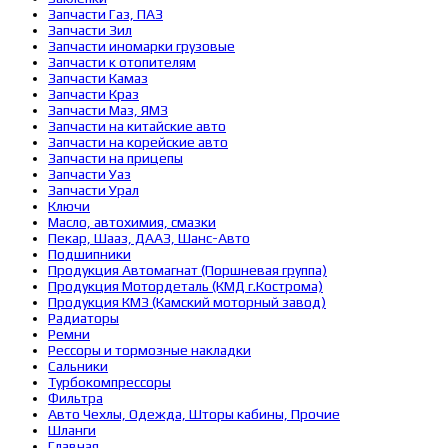
Запчасти Газ, ПАЗ
Запчасти Зил
Запчасти иномарки грузовые
Запчасти к отопителям
Запчасти Камаз
Запчасти Краз
Запчасти Маз, ЯМЗ
Запчасти на китайские авто
Запчасти на корейские авто
Запчасти на прицепы
Запчасти Уаз
Запчасти Урал
Ключи
Масло, автохимия, смазки
Пекар, Шааз, ДААЗ, Шанс-Авто
Подшипники
Продукция Автомагнат (Поршневая группа)
Продукция Мотордеталь (КМД г.Кострома)
Продукция КМЗ (Камский моторный завод)
Радиаторы
Ремни
Рессоры и тормозные накладки
Сальники
Турбокомпрессоры
Фильтра
Авто Чехлы, Одежда, Шторы кабины, Прочие
Шланги
Главная