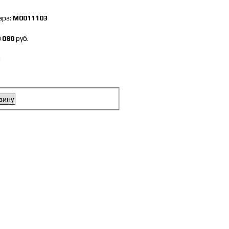
ара:
М0011103
 080
руб.
:
зину