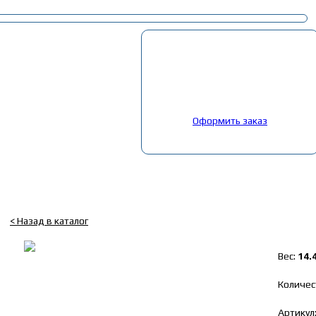
Корзина
Выбрано:
0
товар
Общая сумма:
0
руб.
Оформить заказ
Главная
»
Каталог
»
Запчасти иномарки грузовые
»
Запчасти европ
стак. 4шп. DAF (ZETEX)
Пневмопод. со стак. 4шп. DAF (ZETEX)
< Назад в каталог
Вес:
14.
Количес
Артикул