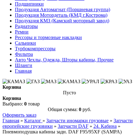
Подшипники
Продукция Автомагнат (Поршневая группа)
Продукция Мотордеталь (КМД г.Кострома)
Продукция КМЗ (Камский моторный завод)
Радиаторы
Ремни
Рессоры и тормозные накладки
Сальники
Турбокомпрессоры
Фильтра
Авто Чехлы, Одежда, Шторы кабины, Прочие
Шланги
Главная
Корзина
Пусто
Корзина
Выбрано:
0
товар
Общая сумма:
0
руб.
Оформить заказ
Главная
»
Каталог
»
Запчасти иномарки грузовые
»
Запчасти
европейские грузовики
»
Запчасти DAF
»
24. Кабина
»
Пневмоподушка кабины задн. DAF F95/95XF (SAMPA)