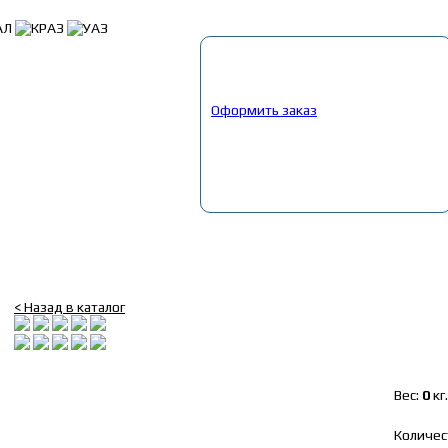
Корзина
Выбрано:
0
товар
Общая сумма:
0
руб.
Оформить заказ
Главная
»
Каталог
»
Запчасти иномарки грузовые
»
Запчасти европ
личинк. Правая
Ручка двери DAF XF95/105 c 2006г. с личинк. Правая
< Назад в каталог
Вес:
0
кг.
Количес