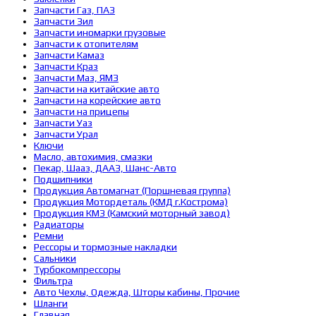
Запчасти Газ, ПАЗ
Запчасти Зил
Запчасти иномарки грузовые
Запчасти к отопителям
Запчасти Камаз
Запчасти Краз
Запчасти Маз, ЯМЗ
Запчасти на китайские авто
Запчасти на корейские авто
Запчасти на прицепы
Запчасти Уаз
Запчасти Урал
Ключи
Масло, автохимия, смазки
Пекар, Шааз, ДААЗ, Шанс-Авто
Подшипники
Продукция Автомагнат (Поршневая группа)
Продукция Мотордеталь (КМД г.Кострома)
Продукция КМЗ (Камский моторный завод)
Радиаторы
Ремни
Рессоры и тормозные накладки
Сальники
Турбокомпрессоры
Фильтра
Авто Чехлы, Одежда, Шторы кабины, Прочие
Шланги
Главная