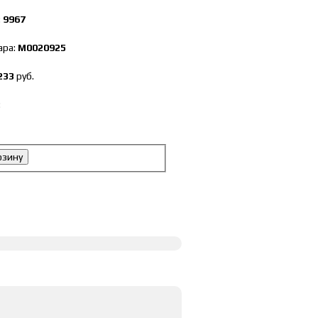
:
9967
ара:
М0020925
233
руб.
:
рзину