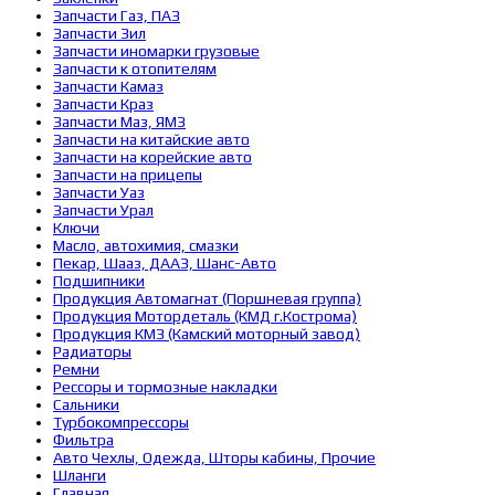
Запчасти Газ, ПАЗ
Запчасти Зил
Запчасти иномарки грузовые
Запчасти к отопителям
Запчасти Камаз
Запчасти Краз
Запчасти Маз, ЯМЗ
Запчасти на китайские авто
Запчасти на корейские авто
Запчасти на прицепы
Запчасти Уаз
Запчасти Урал
Ключи
Масло, автохимия, смазки
Пекар, Шааз, ДААЗ, Шанс-Авто
Подшипники
Продукция Автомагнат (Поршневая группа)
Продукция Мотордеталь (КМД г.Кострома)
Продукция КМЗ (Камский моторный завод)
Радиаторы
Ремни
Рессоры и тормозные накладки
Сальники
Турбокомпрессоры
Фильтра
Авто Чехлы, Одежда, Шторы кабины, Прочие
Шланги
Главная