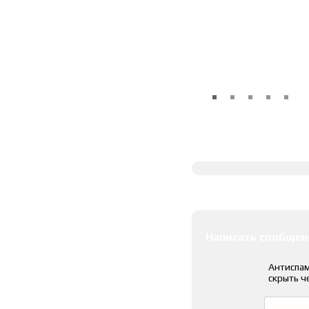
Полное описание
Оставить коммента
Написать сообщен
Антиспам
скрыть ч