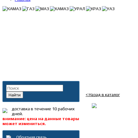
Главная
»
Каталог
»
Запча
зад.432/208x45/135 MAN
Поиск по каталогу
Диск торм. зад.432/20
< Назад в каталог
Найти
доставка в течение 10 рабочих
дней.
внимание: цена на данные товары
может измениться.
Обратная связь