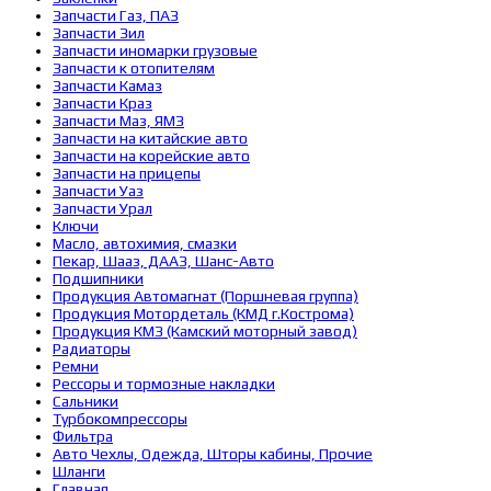
Запчасти Газ, ПАЗ
Запчасти Зил
Запчасти иномарки грузовые
Запчасти к отопителям
Запчасти Камаз
Запчасти Краз
Запчасти Маз, ЯМЗ
Запчасти на китайские авто
Запчасти на корейские авто
Запчасти на прицепы
Запчасти Уаз
Запчасти Урал
Ключи
Масло, автохимия, смазки
Пекар, Шааз, ДААЗ, Шанс-Авто
Подшипники
Продукция Автомагнат (Поршневая группа)
Продукция Мотордеталь (КМД г.Кострома)
Продукция КМЗ (Камский моторный завод)
Радиаторы
Ремни
Рессоры и тормозные накладки
Сальники
Турбокомпрессоры
Фильтра
Авто Чехлы, Одежда, Шторы кабины, Прочие
Шланги
Главная