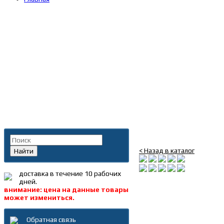
Главная
»
Каталог
»
Запча
конденсата MAN, MB, Ive
Поиск по каталогу
Клапан слива конденса
< Назад в каталог
Найти
доставка в течение 10 рабочих
дней.
внимание: цена на данные товары
может измениться.
Обратная связь