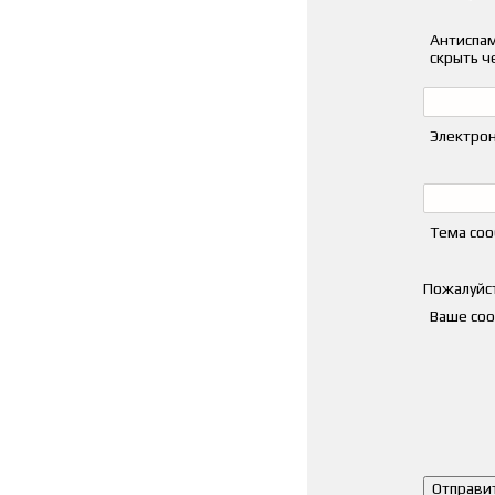
Антиспам
скрыть ч
Электрон
Тема со
Пожалуйст
Ваше со