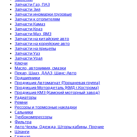
Запчасти Газ, ПАЗ
Запчасти Зил
Запчасти иномарки грузовые
Запчасти к отопителям
Запчасти Камаз
Запчасти Краз
Запчасти Маз, ЯМЗ
Запчасти на китайские авто
Запчасти на корейские авто
Запчасти на прицепы
Запчасти Уаз
Запчасти Урал
Ключи
Масло, автохимия, смазки
Пекар, Шааз, ДААЗ, Шанс-Авто
Подшипники
Продукция Автомагнат (Поршневая группа)
Продукция Мотордеталь (КМД г.Кострома)
Продукция КМЗ (Камский моторный завод)
Радиаторы
Ремни
Рессоры и тормозные накладки
Сальники
Турбокомпрессоры
Фильтра
Авто Чехлы, Одежда, Шторы кабины, Прочие
Шланги
Главная