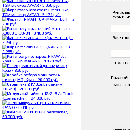
Антиспам
скрыть ч
Электрон
Тема со
Пожалуйст
Ваше со