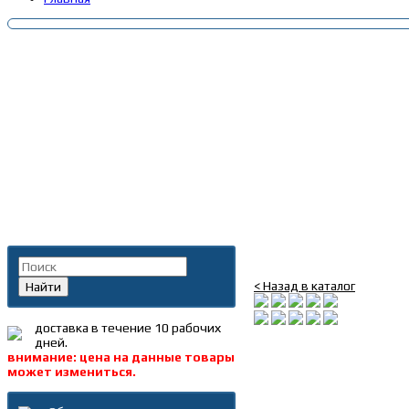
Главная
»
Каталог
»
Запча
водяной в сб. Scania 12
Поиск по каталогу
Насос водяной в сб. S
< Назад в каталог
Найти
доставка в течение 10 рабочих
дней.
внимание: цена на данные товары
может измениться.