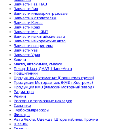
Запчасти Газ, ПАЗ
Запчасти Зил
Запчасти иномарки грузовые
Запчасти к отопителям
Запчасти Камаз
Запчасти Краз
Запчасти Маз, ЯМЗ
Запчасти на китайские авто
Запчасти на корейские авто
Запчасти на прицепы
Запчасти Уаз
Запчасти Урал
Ключи
Масло, автохимия, смазки
Пекар, Шааз, ДААЗ, Шанс-Авто
Подшипники
Продукция Автомагнат (Поршневая группа)
Продукция Мотордеталь (КМД г.Кострома)
Продукция КМЗ (Камский моторный завод)
Радиаторы
Ремни
Рессоры и тормозные накладки
Сальники
Турбокомпрессоры
Фильтра
Авто Чехлы, Одежда, Шторы кабины, Прочие
Шланги
Главная