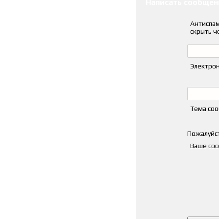
Написать сообщен
Антиспам
скрыть ч
Электрон
Тема со
Пожалуйст
Ваше со