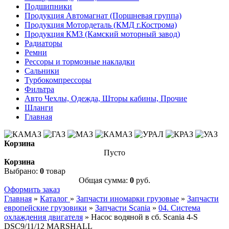
Подшипники
Продукция Автомагнат (Поршневая группа)
Продукция Мотордеталь (КМД г.Кострома)
Продукция КМЗ (Камский моторный завод)
Радиаторы
Ремни
Рессоры и тормозные накладки
Сальники
Турбокомпрессоры
Фильтра
Авто Чехлы, Одежда, Шторы кабины, Прочие
Шланги
Главная
Корзина
Пусто
Корзина
Выбрано:
0
товар
Общая сумма:
0
руб.
Оформить заказ
Главная
»
Каталог
»
Запчасти иномарки грузовые
»
Запчасти
европейские грузовики
»
Запчасти Scania
»
04. Система
охлаждения двигателя
»
Насос водяной в сб. Scania 4-S
DSC9/11/12 MARSHALL