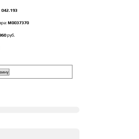
:
042.193
ара:
М0037370
960
руб.
:
зину