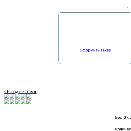
Корзина
Выбрано:
0
товар
Общая сумма:
0
руб.
Оформить заказ
Главная
»
Каталог
»
Запчасти иномарки грузовые
»
Запчасти европ
электромаг. Scania 124 SAMPA
Клапан управляв. КПП электромаг. Scania 124 SAMPA
< Назад в каталог
Вес:
0
кг.
Количес