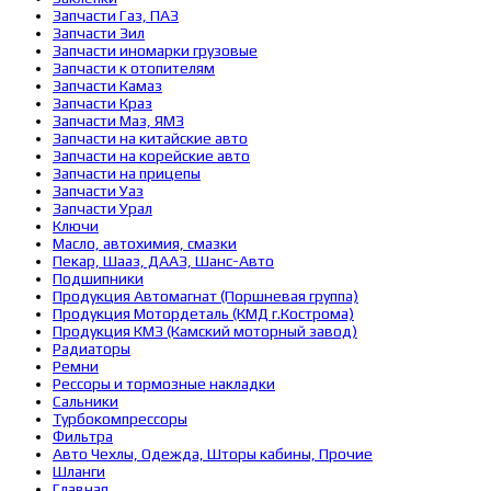
Запчасти Газ, ПАЗ
Запчасти Зил
Запчасти иномарки грузовые
Запчасти к отопителям
Запчасти Камаз
Запчасти Краз
Запчасти Маз, ЯМЗ
Запчасти на китайские авто
Запчасти на корейские авто
Запчасти на прицепы
Запчасти Уаз
Запчасти Урал
Ключи
Масло, автохимия, смазки
Пекар, Шааз, ДААЗ, Шанс-Авто
Подшипники
Продукция Автомагнат (Поршневая группа)
Продукция Мотордеталь (КМД г.Кострома)
Продукция КМЗ (Камский моторный завод)
Радиаторы
Ремни
Рессоры и тормозные накладки
Сальники
Турбокомпрессоры
Фильтра
Авто Чехлы, Одежда, Шторы кабины, Прочие
Шланги
Главная