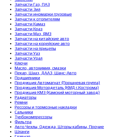
Запчасти Газ, ПАЗ
Запчасти Зил
Запчасти иномарки грузовые
Запчасти к отопителям
Запчасти Камаз
Запчасти Краз
Запчасти Маз, ЯМЗ
Запчасти на китайские авто
Запчасти на корейские авто
Запчасти на прицепы
Запчасти Уаз
Запчасти Урал
Ключи
Масло, автохимия, смазки
Пекар, Шааз, ДААЗ, Шанс-Авто
Подшипники
Продукция Автомагнат (Поршневая группа)
Продукция Мотордеталь (КМД г.Кострома)
Продукция КМЗ (Камский моторный завод)
Радиаторы
Ремни
Рессоры и тормозные накладки
Сальники
Турбокомпрессоры
Фильтра
Авто Чехлы, Одежда, Шторы кабины, Прочие
Шланги
Главная