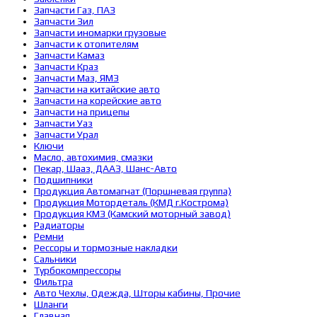
Запчасти Газ, ПАЗ
Запчасти Зил
Запчасти иномарки грузовые
Запчасти к отопителям
Запчасти Камаз
Запчасти Краз
Запчасти Маз, ЯМЗ
Запчасти на китайские авто
Запчасти на корейские авто
Запчасти на прицепы
Запчасти Уаз
Запчасти Урал
Ключи
Масло, автохимия, смазки
Пекар, Шааз, ДААЗ, Шанс-Авто
Подшипники
Продукция Автомагнат (Поршневая группа)
Продукция Мотордеталь (КМД г.Кострома)
Продукция КМЗ (Камский моторный завод)
Радиаторы
Ремни
Рессоры и тормозные накладки
Сальники
Турбокомпрессоры
Фильтра
Авто Чехлы, Одежда, Шторы кабины, Прочие
Шланги
Главная