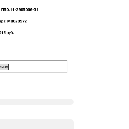
:
П50.11-2905006-31
ара:
М0029972
015
руб.
:
зину