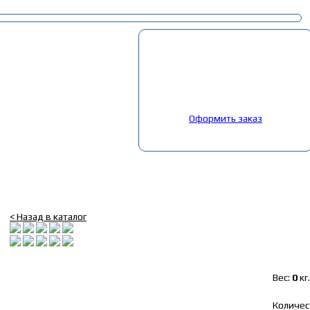
Корзина
Выбрано:
0
товар
Общая сумма:
0
руб.
Оформить заказ
Главная
»
Каталог
»
Запчасти Камаз
»
36. Запчасти Камаз 5490
»
14
Амортизатор основной Камаз 5460, 5490, 6460 ПААЗ
< Назад в каталог
Вес:
0
кг.
Количес