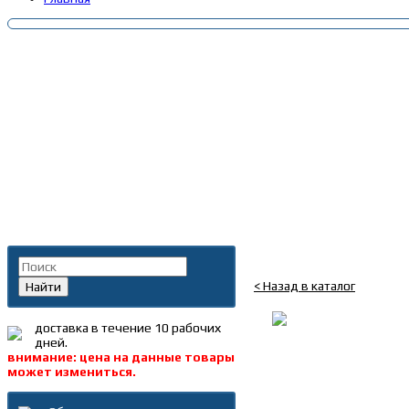
Главная
»
Каталог
»
Запча
Поиск по каталогу
Болт М22*102*1,5 задн
< Назад в каталог
Найти
доставка в течение 10 рабочих
дней.
внимание: цена на данные товары
может измениться.