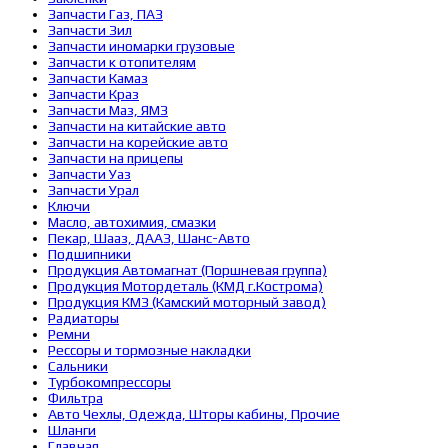
Запчасти Газ, ПАЗ
Запчасти Зил
Запчасти иномарки грузовые
Запчасти к отопителям
Запчасти Камаз
Запчасти Краз
Запчасти Маз, ЯМЗ
Запчасти на китайские авто
Запчасти на корейские авто
Запчасти на прицепы
Запчасти Уаз
Запчасти Урал
Ключи
Масло, автохимия, смазки
Пекар, Шааз, ДААЗ, Шанс-Авто
Подшипники
Продукция Автомагнат (Поршневая группа)
Продукция Мотордеталь (КМД г.Кострома)
Продукция КМЗ (Камский моторный завод)
Радиаторы
Ремни
Рессоры и тормозные накладки
Сальники
Турбокомпрессоры
Фильтра
Авто Чехлы, Одежда, Шторы кабины, Прочие
Шланги
Главная