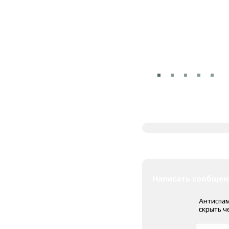
Полное описание
Оставить коммента
Написать сообщен
Антиспам
скрыть ч