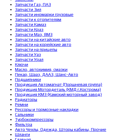
Запчасти Газ, ПАЗ
Запчасти Зил
Запчасти иномарки грузовые
Запчасти к отопителям
Запчасти Камаз
Запчасти Краз
Запчасти Маз, ЯМЗ
Запчасти на китайские авто
Запчасти на корейские авто
Запчасти на прицепы
Запчасти Уаз
Запчасти Урал
Ключи
Масло, автохимия, смазки
Пекар, Шааз, ДААЗ, Шанс-Авто
Подшипники
Продукция Автомагнат (Поршневая группа)
Продукция Мотордеталь (КМД г.Кострома)
Продукция КМЗ (Камский моторный завод)
Радиаторы
Ремни
Рессоры и тормозные накладки
Сальники
Турбокомпрессоры
Фильтра
Авто Чехлы, Одежда, Шторы кабины, Прочие
Шланги
Главная