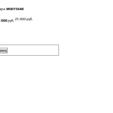
ара:
М0015648
25 000 руб.
 000
руб.
:
зину