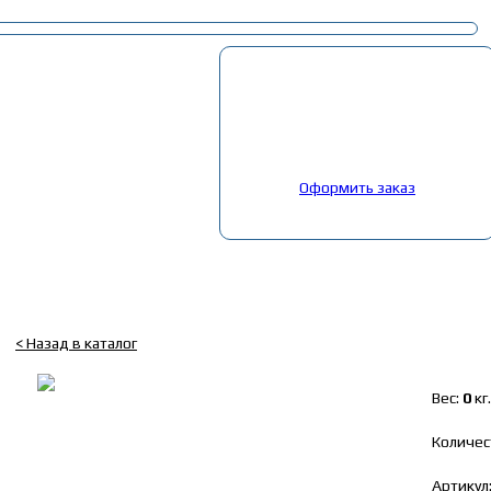
Корзина
Выбрано:
0
товар
Общая сумма:
0
руб.
Оформить заказ
Главная
»
Каталог
»
Запчасти Камаз
»
36. Запчасти Камаз 5490
»
19
Блок управления ABS Kамаз 5490 (WABCO) 4460046160
< Назад в каталог
Вес:
0
кг.
Количес
Артикул