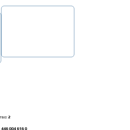
Корзина
Пусто
. Электрооборудование
»
Блок управления ABS Kамаз 5490 (WABCO) 
тво:
2
:
446 004 616 0