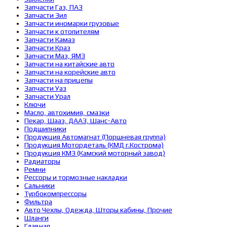
Запчасти Газ, ПАЗ
Запчасти Зил
Запчасти иномарки грузовые
Запчасти к отопителям
Запчасти Камаз
Запчасти Краз
Запчасти Маз, ЯМЗ
Запчасти на китайские авто
Запчасти на корейские авто
Запчасти на прицепы
Запчасти Уаз
Запчасти Урал
Ключи
Масло, автохимия, смазки
Пекар, Шааз, ДААЗ, Шанс-Авто
Подшипники
Продукция Автомагнат (Поршневая группа)
Продукция Мотордеталь (КМД г.Кострома)
Продукция КМЗ (Камский моторный завод)
Радиаторы
Ремни
Рессоры и тормозные накладки
Сальники
Турбокомпрессоры
Фильтра
Авто Чехлы, Одежда, Шторы кабины, Прочие
Шланги
Главная