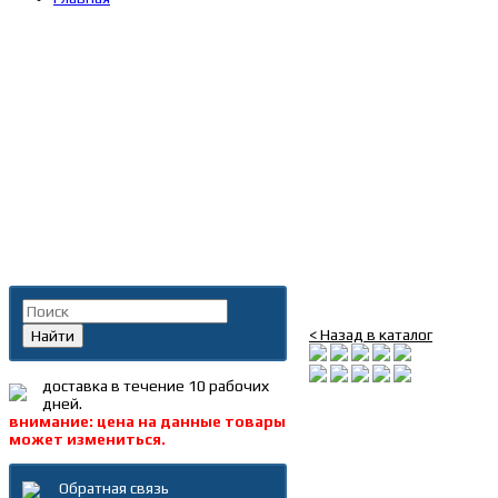
Главная
»
Каталог
»
Запча
Поиск по каталогу
Диск сцепления ведом
< Назад в каталог
Найти
доставка в течение 10 рабочих
дней.
внимание: цена на данные товары
может измениться.
Обратная связь