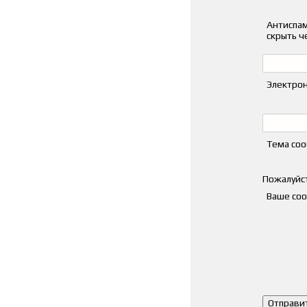
Антиспам
скрыть ч
Электрон
Тема со
Пожалуйст
Ваше со