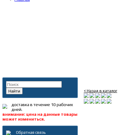
Главная
»
Каталог
»
Запча
Поиск по каталогу
Болт шкива коленвал
< Назад в каталог
Найти
доставка в течение 10 рабочих
дней.
внимание: цена на данные товары
может измениться.
Обратная связь