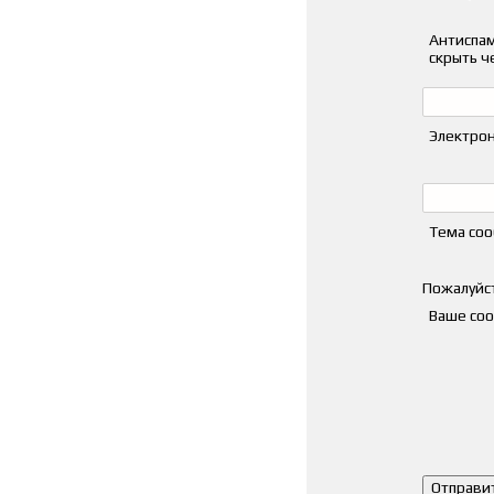
Антиспам
скрыть ч
Электрон
Тема со
Пожалуйст
Ваше со