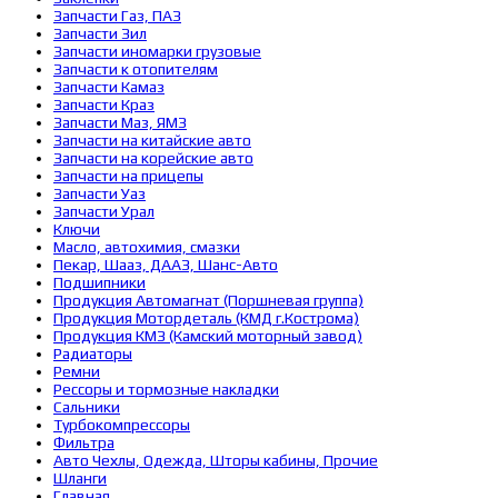
Запчасти Газ, ПАЗ
Запчасти Зил
Запчасти иномарки грузовые
Запчасти к отопителям
Запчасти Камаз
Запчасти Краз
Запчасти Маз, ЯМЗ
Запчасти на китайские авто
Запчасти на корейские авто
Запчасти на прицепы
Запчасти Уаз
Запчасти Урал
Ключи
Масло, автохимия, смазки
Пекар, Шааз, ДААЗ, Шанс-Авто
Подшипники
Продукция Автомагнат (Поршневая группа)
Продукция Мотордеталь (КМД г.Кострома)
Продукция КМЗ (Камский моторный завод)
Радиаторы
Ремни
Рессоры и тормозные накладки
Сальники
Турбокомпрессоры
Фильтра
Авто Чехлы, Одежда, Шторы кабины, Прочие
Шланги
Главная