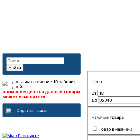
Главная
»
Каталог
»
Запча
Поиск по каталогу
08. Валы карданные
Найти
Цена
доставка в течение 10 рабочих
дней.
внимание: цена на данные товары
От
может измениться.
До
Обратная связь
Наличие товара
Каталог товаров
Товар в наличии