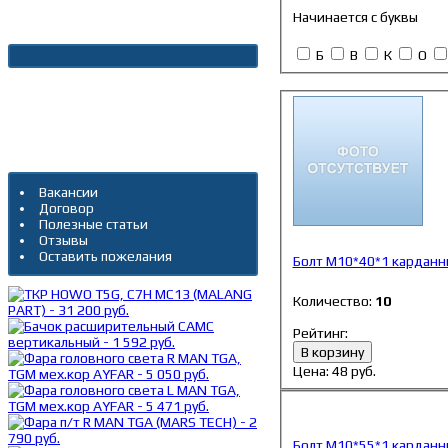
Начинается с буквы
Новости
Б
В
К
О
Архив новостей
Дополнительно
Вакансии
Договор
Полезные статьи
Отзывы
Оставить пожелания
Болт М10*40*1 карданны
Количество:
10
Рейтинг:
В корзину
Цена:
48
руб.
Болт М10*55*1 карданный