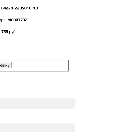
:
64229-2205010-10
ара:
М0003732
 755
руб.
:
рзину