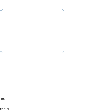
Корзина
Пусто
карданный L-962мм сред. моста 4отв d-15мм (АМ)
5
кг.
тво:
1