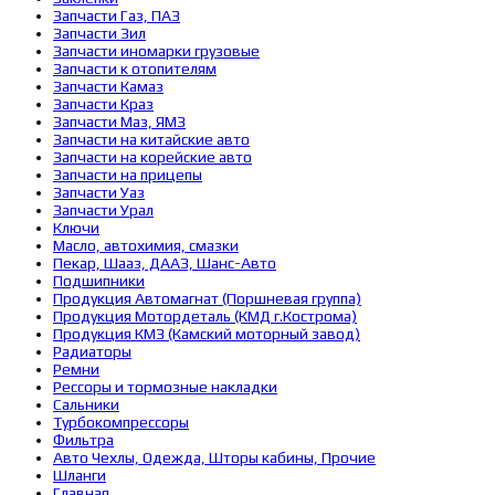
Запчасти Газ, ПАЗ
Запчасти Зил
Запчасти иномарки грузовые
Запчасти к отопителям
Запчасти Камаз
Запчасти Краз
Запчасти Маз, ЯМЗ
Запчасти на китайские авто
Запчасти на корейские авто
Запчасти на прицепы
Запчасти Уаз
Запчасти Урал
Ключи
Масло, автохимия, смазки
Пекар, Шааз, ДААЗ, Шанс-Авто
Подшипники
Продукция Автомагнат (Поршневая группа)
Продукция Мотордеталь (КМД г.Кострома)
Продукция КМЗ (Камский моторный завод)
Радиаторы
Ремни
Рессоры и тормозные накладки
Сальники
Турбокомпрессоры
Фильтра
Авто Чехлы, Одежда, Шторы кабины, Прочие
Шланги
Главная