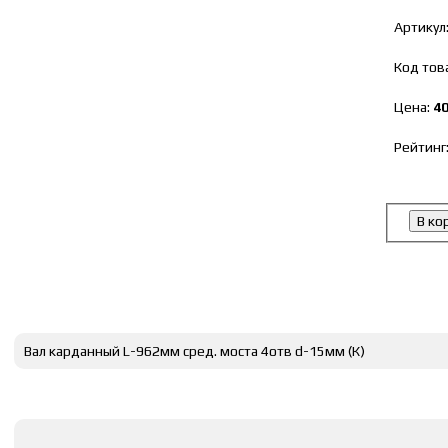
Артикул
Код тов
Цена:
40
Рейтинг
В ко
Полное описание
Вал карданный L-962мм сред. моста 4отв d-15мм (К)
Оставить комментарии