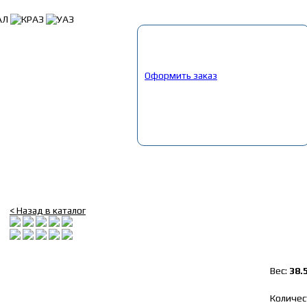
Корзина
Выбрано:
0
товар
Общая сумма:
0
руб.
Оформить заказ
Главная
»
Каталог
»
Запчасти Маз, ЯМЗ
»
08. Валы карданные
»
Вал 
Вал карданный L-962мм сред. моста 4отв d-15мм (АМ)
< Назад в каталог
Вес:
38.
Количес