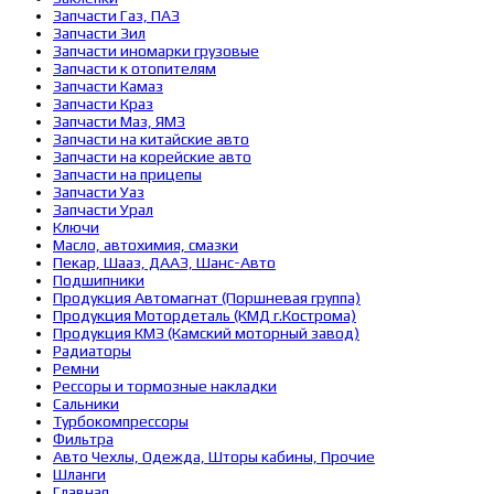
Запчасти Газ, ПАЗ
Запчасти Зил
Запчасти иномарки грузовые
Запчасти к отопителям
Запчасти Камаз
Запчасти Краз
Запчасти Маз, ЯМЗ
Запчасти на китайские авто
Запчасти на корейские авто
Запчасти на прицепы
Запчасти Уаз
Запчасти Урал
Ключи
Масло, автохимия, смазки
Пекар, Шааз, ДААЗ, Шанс-Авто
Подшипники
Продукция Автомагнат (Поршневая группа)
Продукция Мотордеталь (КМД г.Кострома)
Продукция КМЗ (Камский моторный завод)
Радиаторы
Ремни
Рессоры и тормозные накладки
Сальники
Турбокомпрессоры
Фильтра
Авто Чехлы, Одежда, Шторы кабины, Прочие
Шланги
Главная