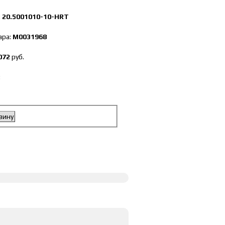
:
20.5001010-10-HRT
ара:
М0031968
072
руб.
:
зину