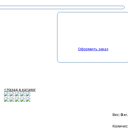
Корзина
Выбрано:
0
товар
Общая сумма:
0
руб.
Оформить заказ
Главная
»
Каталог
»
Запчасти Маз, ЯМЗ
»
24. Кабина
»
Амортизатор 
Амортизатор заднего подрес. кабины Маз 5440 (HRT)
< Назад в каталог
Вес:
0
кг.
Количес