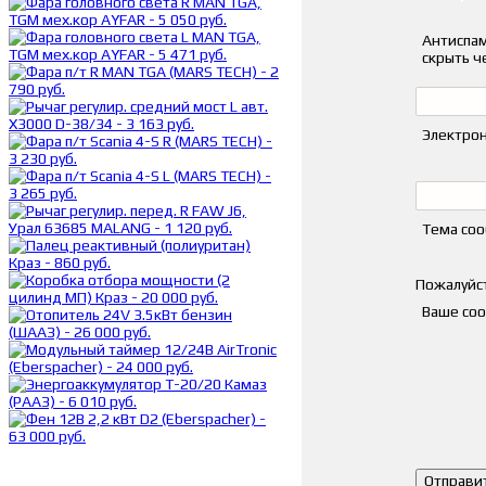
Антиспам
скрыть ч
Электрон
Тема со
Пожалуйст
Ваше со