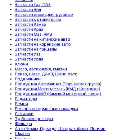
Запчасти Газ, ПАЗ
Запчасти Зил
Запчасти иномарки грузовые
Запчасти к отопителям
Запчасти Камаз
Запчасти Краз
Запчасти Маз, ЯМЗ
Запчасти на китайские авто
Запчасти на корейские авто
Запчасти на прицепы
Запчасти Уаз
Запчасти Урал
Ключи
Масло, автохимия, смазки
Пекар, Шааз, ДААЗ, Шанс-Авто
Подшипники
Продукция Автомагнат (Поршневая группа)
Продукция Мотордеталь (КМД г.Кострома)
Продукция КМЗ (Камский моторный завод)
Радиаторы
Ремни
Рессоры и тормозные накладки
Сальники
Турбокомпрессоры
Фильтра
Авто Чехлы, Одежда, Шторы кабины, Прочие
Шланги
Главная