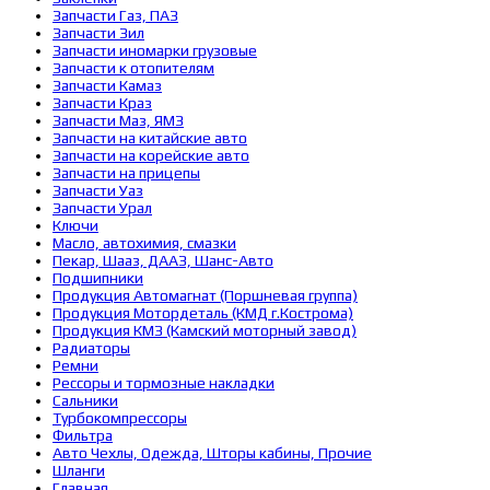
Запчасти Газ, ПАЗ
Запчасти Зил
Запчасти иномарки грузовые
Запчасти к отопителям
Запчасти Камаз
Запчасти Краз
Запчасти Маз, ЯМЗ
Запчасти на китайские авто
Запчасти на корейские авто
Запчасти на прицепы
Запчасти Уаз
Запчасти Урал
Ключи
Масло, автохимия, смазки
Пекар, Шааз, ДААЗ, Шанс-Авто
Подшипники
Продукция Автомагнат (Поршневая группа)
Продукция Мотордеталь (КМД г.Кострома)
Продукция КМЗ (Камский моторный завод)
Радиаторы
Ремни
Рессоры и тормозные накладки
Сальники
Турбокомпрессоры
Фильтра
Авто Чехлы, Одежда, Шторы кабины, Прочие
Шланги
Главная