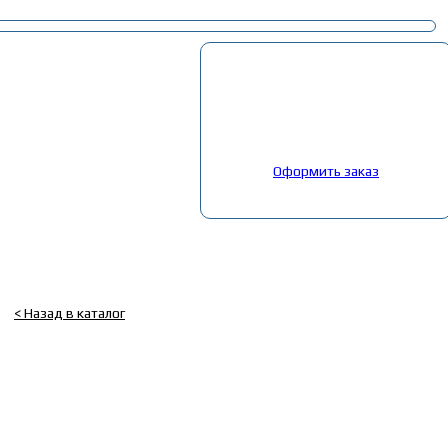
Корзина
Выбрано:
0
товар
Общая сумма:
0
руб.
Оформить заказ
Главная
»
Каталог
»
Запчасти Маз, ЯМЗ
»
27. Вентиляция и отоплен
Крыльчатка отопителя с/о Маз (ОЗАА)
< Назад в каталог