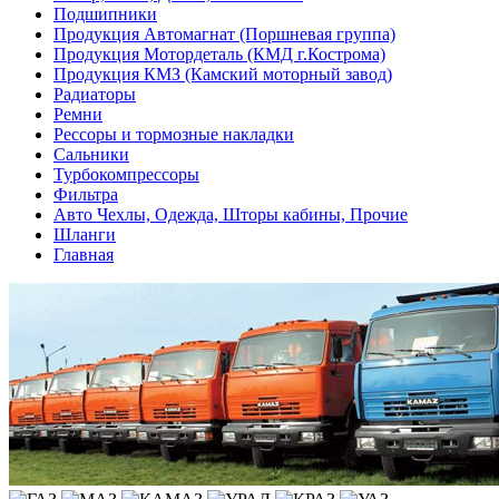
Подшипники
Продукция Автомагнат (Поршневая группа)
Продукция Мотордеталь (КМД г.Кострома)
Продукция КМЗ (Камский моторный завод)
Радиаторы
Ремни
Рессоры и тормозные накладки
Сальники
Турбокомпрессоры
Фильтра
Авто Чехлы, Одежда, Шторы кабины, Прочие
Шланги
Главная