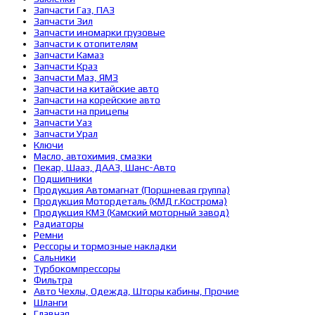
Запчасти Газ, ПАЗ
Запчасти Зил
Запчасти иномарки грузовые
Запчасти к отопителям
Запчасти Камаз
Запчасти Краз
Запчасти Маз, ЯМЗ
Запчасти на китайские авто
Запчасти на корейские авто
Запчасти на прицепы
Запчасти Уаз
Запчасти Урал
Ключи
Масло, автохимия, смазки
Пекар, Шааз, ДААЗ, Шанс-Авто
Подшипники
Продукция Автомагнат (Поршневая группа)
Продукция Мотордеталь (КМД г.Кострома)
Продукция КМЗ (Камский моторный завод)
Радиаторы
Ремни
Рессоры и тормозные накладки
Сальники
Турбокомпрессоры
Фильтра
Авто Чехлы, Одежда, Шторы кабины, Прочие
Шланги
Главная