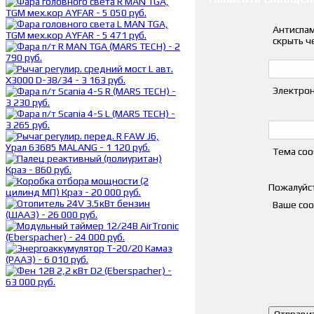
Антиспам
скрыть ч
Электрон
Тема со
Пожалуйст
Ваше со