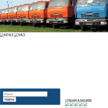
Главная
»
Каталог
»
Запча
Поиск по каталогу
К-т трубок вы
Найти
< Назад в каталог