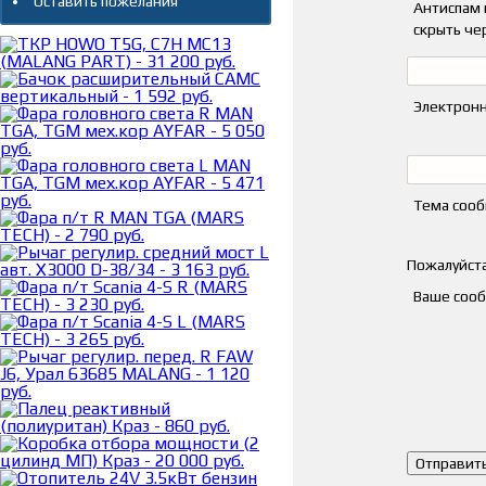
Оставить пожелания
Антиспам 
скрыть че
Электронн
Тема соо
Пожалуйста
Ваше соо