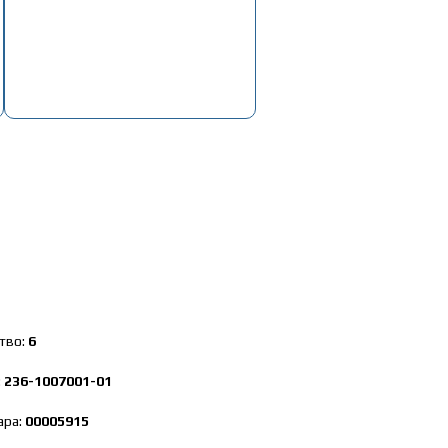
к замены клапанов (пруж,тарел,на 1 клап.)
тво:
6
:
236-1007001-01
ара:
00005915