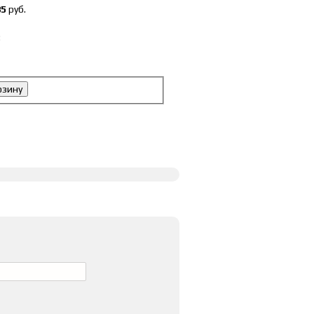
85
руб.
:
рзину