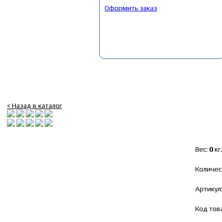
Общая сумма:
0
руб.
Оформить заказ
Главная
»
Каталог
»
Запчасти Маз, ЯМЗ
»
35. Ремкоплекты ЯМЗ
»
Р/
Р/к замены клапанов (пруж,тарел,на 1 клап.)
< Назад в каталог
Вес:
0
кг.
Количес
Артикул
Код тов