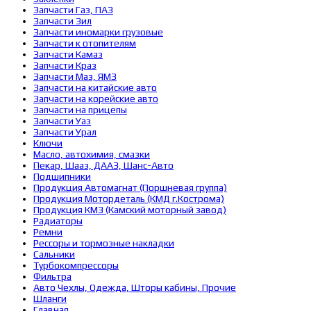
Запчасти Газ, ПАЗ
Запчасти Зил
Запчасти иномарки грузовые
Запчасти к отопителям
Запчасти Камаз
Запчасти Краз
Запчасти Маз, ЯМЗ
Запчасти на китайские авто
Запчасти на корейские авто
Запчасти на прицепы
Запчасти Уаз
Запчасти Урал
Ключи
Масло, автохимия, смазки
Пекар, Шааз, ДААЗ, Шанс-Авто
Подшипники
Продукция Автомагнат (Поршневая группа)
Продукция Мотордеталь (КМД г.Кострома)
Продукция КМЗ (Камский моторный завод)
Радиаторы
Ремни
Рессоры и тормозные накладки
Сальники
Турбокомпрессоры
Фильтра
Авто Чехлы, Одежда, Шторы кабины, Прочие
Шланги
Главная