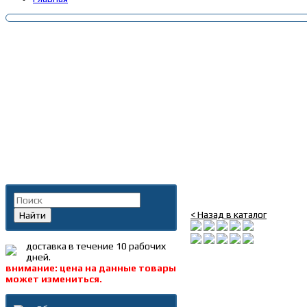
Главная
»
Каталог
»
Запча
Поиск по каталогу
Амортизатор капота 
< Назад в каталог
Найти
доставка в течение 10 рабочих
дней.
внимание: цена на данные товары
может измениться.