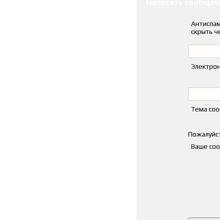
Написать сообщен
Антиспам
скрыть ч
Электрон
Тема со
Пожалуйст
Ваше со