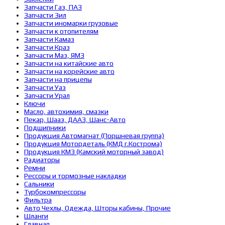
Запчасти Газ, ПАЗ
Запчасти Зил
Запчасти иномарки грузовые
Запчасти к отопителям
Запчасти Камаз
Запчасти Краз
Запчасти Маз, ЯМЗ
Запчасти на китайские авто
Запчасти на корейские авто
Запчасти на прицепы
Запчасти Уаз
Запчасти Урал
Ключи
Масло, автохимия, смазки
Пекар, Шааз, ДААЗ, Шанс-Авто
Подшипники
Продукция Автомагнат (Поршневая группа)
Продукция Мотордеталь (КМД г.Кострома)
Продукция КМЗ (Камский моторный завод)
Радиаторы
Ремни
Рессоры и тормозные накладки
Сальники
Турбокомпрессоры
Фильтра
Авто Чехлы, Одежда, Шторы кабины, Прочие
Шланги
Главная