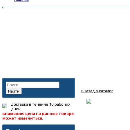
Главная
»
Каталог
»
Запча
Поиск по каталогу
С-к 80*100*18 редукт
< Назад в каталог
Найти
доставка в течение 10 рабочих
дней.
внимание: цена на данные товары
может измениться.