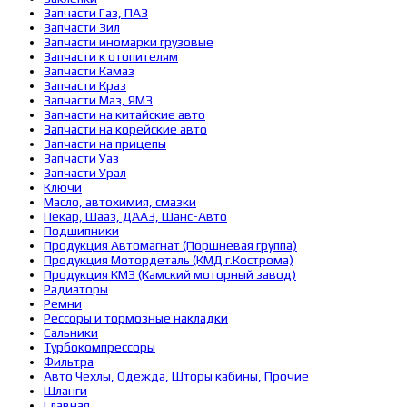
Запчасти Газ, ПАЗ
Запчасти Зил
Запчасти иномарки грузовые
Запчасти к отопителям
Запчасти Камаз
Запчасти Краз
Запчасти Маз, ЯМЗ
Запчасти на китайские авто
Запчасти на корейские авто
Запчасти на прицепы
Запчасти Уаз
Запчасти Урал
Ключи
Масло, автохимия, смазки
Пекар, Шааз, ДААЗ, Шанс-Авто
Подшипники
Продукция Автомагнат (Поршневая группа)
Продукция Мотордеталь (КМД г.Кострома)
Продукция КМЗ (Камский моторный завод)
Радиаторы
Ремни
Рессоры и тормозные накладки
Сальники
Турбокомпрессоры
Фильтра
Авто Чехлы, Одежда, Шторы кабины, Прочие
Шланги
Главная