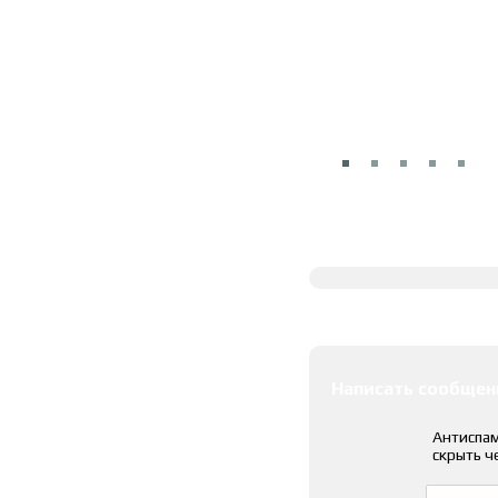
Полное описание
Оставить коммента
Написать сообщен
Антиспам
скрыть ч