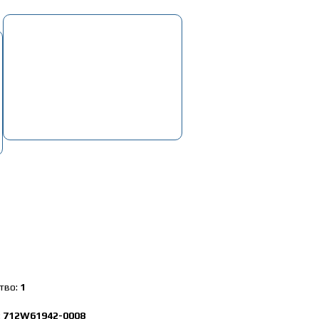
Корзина
Пусто
»
19. Электрооборудование
»
Блок управлен. климат-контрол. HOWO T
тво:
1
:
712W61942-0008