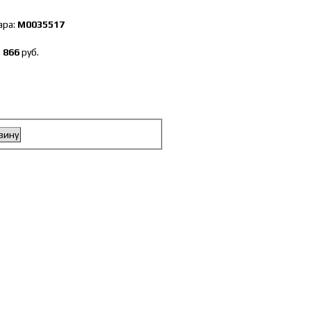
ара:
М0035517
 866
руб.
:
зину