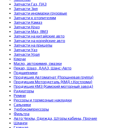
Запчасти Газ, ПАЗ
Запчасти Зил
Запчасти иномарки грузовые
Запчасти к отопителям
Запчасти Камаз
Запчасти Краз
Запчасти Маз, ЯМЗ
Запчасти на китайские авто
Запчасти на корейские авто
Запчасти на прицепы
Запчасти Уаз
Запчасти Урал
Ключи
Масло, автохимия, смазки
Пекар, Шааз, ДААЗ, Шанс-Авто
Подшипники
Продукция Автомагнат (Поршневая группа)
Продукция Мотордеталь (КМД г.Кострома)
Продукция КМЗ (Камский моторный завод)
Радиаторы
Ремни
Рессоры и тормозные накладки
Сальники
Турбокомпрессоры
Фильтра
Авто Чехлы, Одежда, Шторы кабины, Прочие
Шланги
Главная