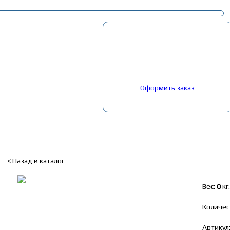
Корзина
Выбрано:
0
товар
Общая сумма:
0
руб.
Оформить заказ
Главная
»
Каталог
»
Запчасти на китайские авто
»
Запчасти SITRAK
Блок управлен. климат-контрол. HOWO T5G, SITRAK
< Назад в каталог
Вес:
0
кг.
Количес
Артикул